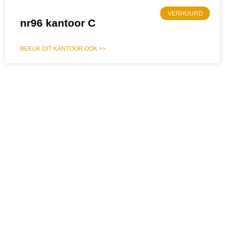
VERHUURD
nr96 kantoor C
BEKIJK DIT KANTOOR OOK >>
Industrieweg 96
7903 AK Hoogeveen